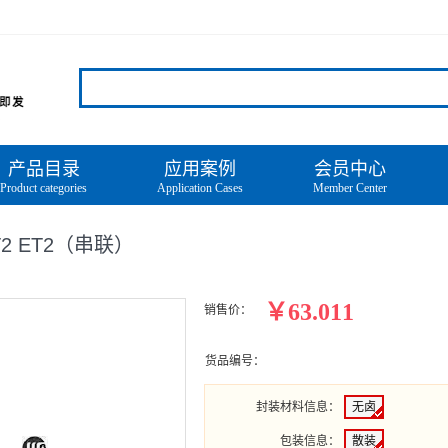
产品目录
应用案例
会员中心
Product categories
Application Cases
Member Center
ET2 ET2（串联）
￥63.011
销售价：
货品编号：
封装材料信息
：
无卤
包装信息
：
散装