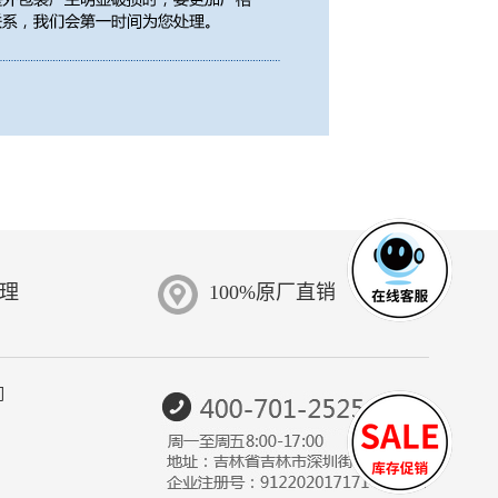
受理
100%原厂直销
们