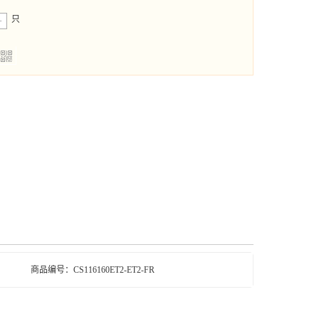
只
+
买
i
商品编号：CS116160ET2-ET2-FR