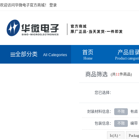
欢迎访问华微电子官方商城！
登录
首页
产品目
全部分类
All Categories
Home
Product categor
商品筛选
(共
11
件商品)
您已选择：
封装材料信息：
不限
有卤
包装信息：
不限
编带
Ic(A)
6
Packa