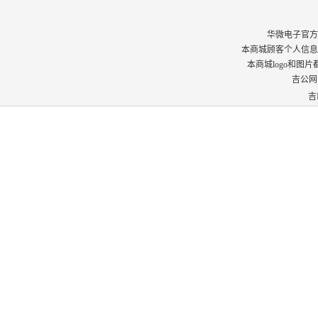
华微电子官方商城 © 
本商城顾客个人信息
本商城logo和图
吉公网安
吉I