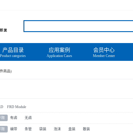
产品目录
应用案例
会员中心
Product categories
Application Cases
Member Center
件商品)
RD
FRD Module
不限
有卤
无卤
不限
编带
条管
袋装
泡沫
盒装
散装