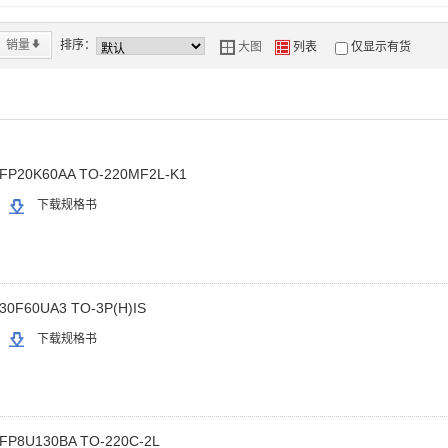
销量
*
排序：
大图
列表
仅显示有货
Y
Z
FP20K60AA TO-220MF2L-K1
下载规格书
30F60UA3 TO-3P(H)IS
下载规格书
FP8U130BA TO-220C-2L