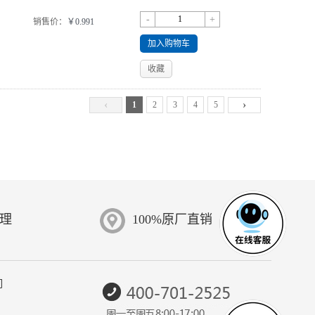
-
+
销售价：
￥0.991
加入购物车
收藏
‹
›
1
2
3
4
5
受理
100%原厂直销
们