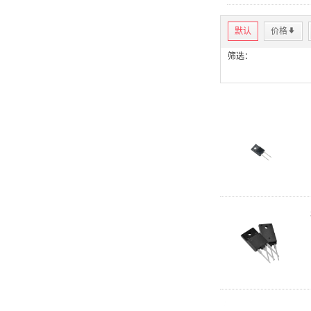
默认
价格
*
筛选：