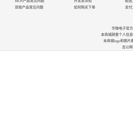
MOS产品常见问题
开发票须知
配送
双极产品常见问题
如何购买下单
支付
华微电子官方商城 © 
本商城顾客个人信息
本商城logo和图
吉公网安