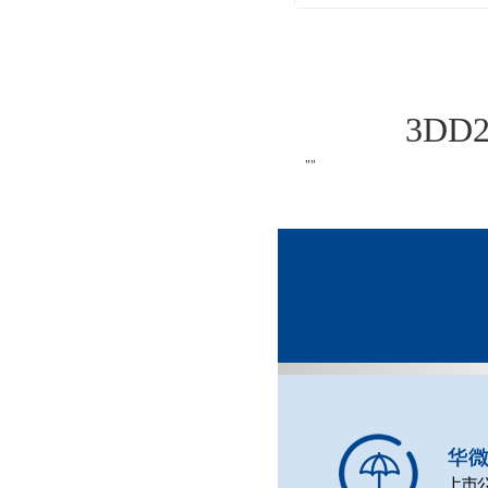
3DD
""