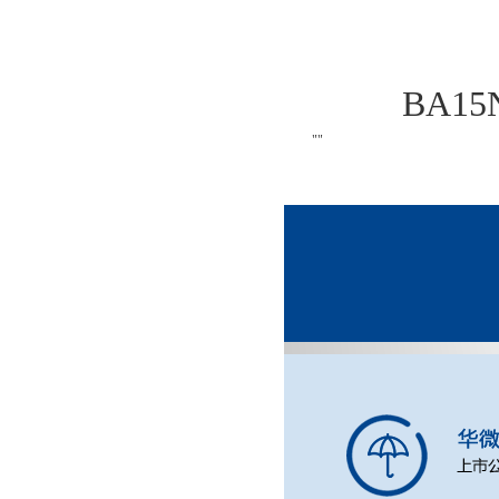
BA15
""