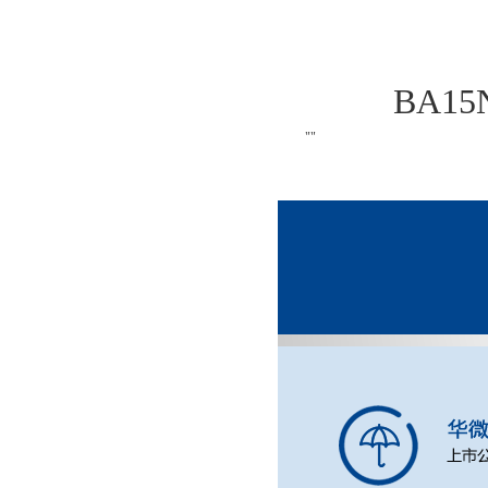
BA15
""