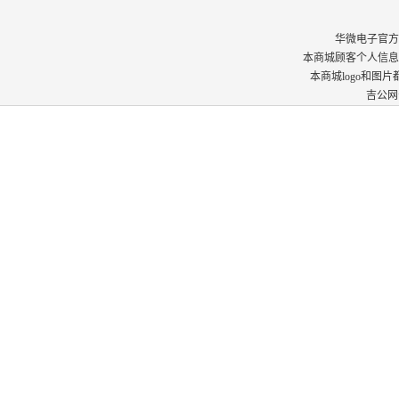
华微电子官方商城 © 
本商城顾客个人信息
本商城logo和图
吉公网安