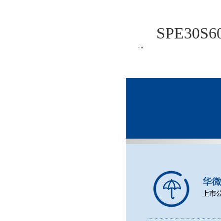
SPE30S
""