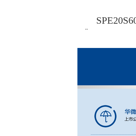
SPE20S
""