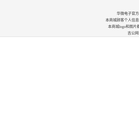
华微电子官方商城 © 
本商城顾客个人信息
本商城logo和图
吉公网安