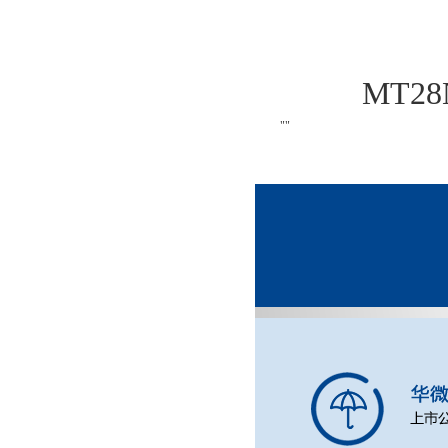
MT2
""