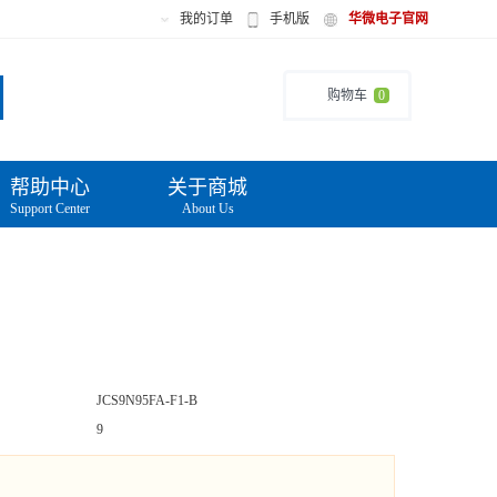
我的订单
手机版
华微电子官网
购物车
0
帮助中心
关于商城
Support Center
About Us
JCS9N95FA-F1-B
9