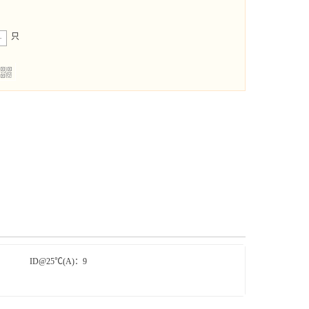
只
+
买
i
ID@25℃(A)：9