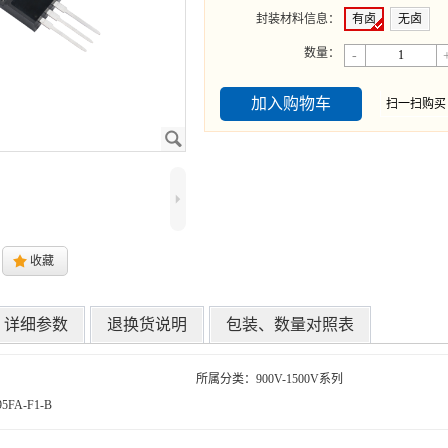
封装材料信息
：
有卤
无卤
数量：
-
加入购物车
扫一扫购
J
5
.
收藏
详细参数
退换货说明
包装、数量对照表
所属分类：900V-1500V系列
FA-F1-B