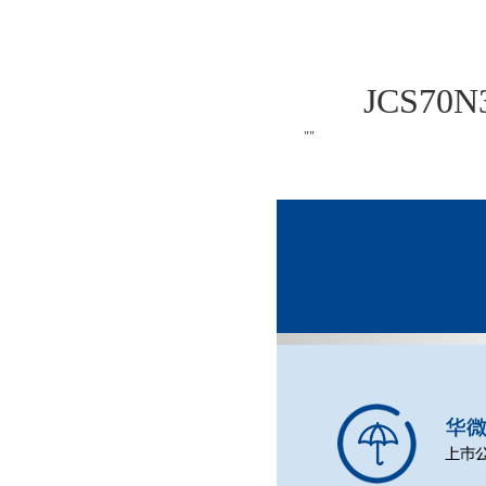
JCS70
""