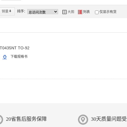
销量
*
排序：
大图
列表
仅显示有货
Y
Z
T0435NT TO-92
下载规格书
20省售后服务保障
30天质量问题