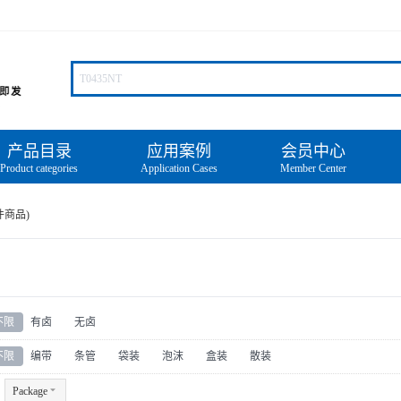
产品目录
应用案例
会员中心
Product categories
Application Cases
Member Center
件商品)
不限
有卤
无卤
不限
编带
条管
袋装
泡沫
盒装
散装
Package
6