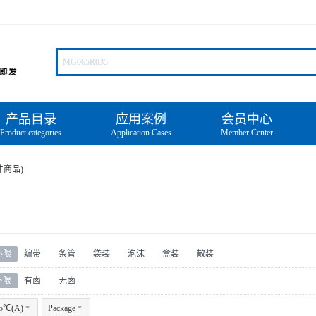
产品目录
应用案例
会员中心
Product categories
Application Cases
Member Center
件商品)
不限
编带
条管
袋装
泡沫
盒装
散装
不限
有卤
无卤
5℃(A)
6
Package
6