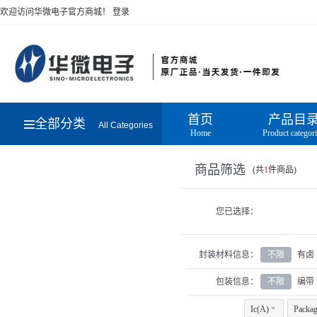
欢迎访问华微电子官方商城！
登录
首页
产品目
全部分类
All Categories
Home
Product categor
商品筛选
(共
1
件商品)
您已选择：
封装材料信息：
不限
有卤
包装信息：
不限
编带
Ic(A)
6
Packa