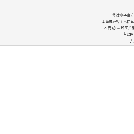
华微电子官方商城 © 
本商城顾客个人信息
本商城logo和图
吉公网安
吉I