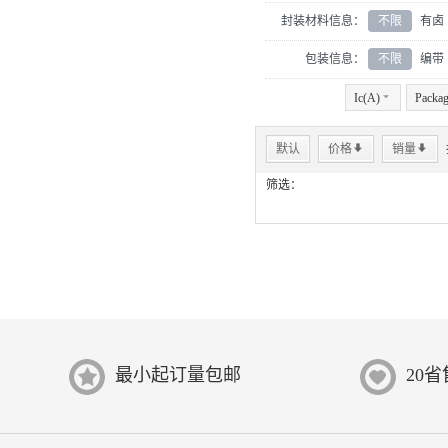
封装材料信息：
不限
有卤
包装信息：
不限
编带
Ic(A)
6
Packa
默认
价格
*
销量
*
筛选：
最小起订量包邮
20