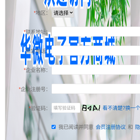
*
地区：
*
联系地址：
固定电话：
*
企业名称：
*
企业注册号：
看不清楚?换一
*
验证码：
我已阅读并同意
会员注册协议
和
隐