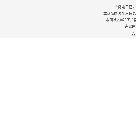
华微电子官方商城 © 
本商城顾客个人信息
本商城logo和图
吉公网安
吉I