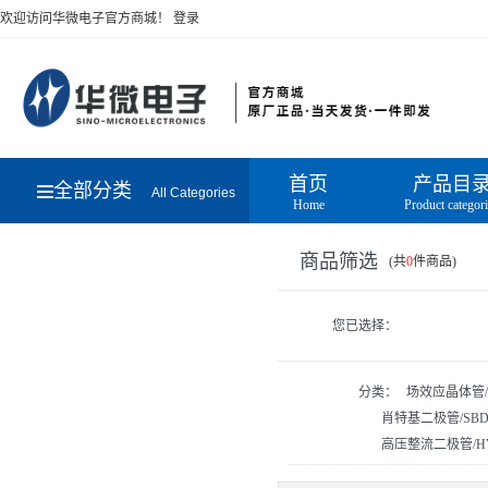
欢迎访问华微电子官方商城！
登录
首页
产品目
全部分类
All Categories
Home
Product categor
商品筛选
(共
0
件商品)
您已选择：
分类：
场效应晶体管/
肖特基二极管/SB
高压整流二极管/H